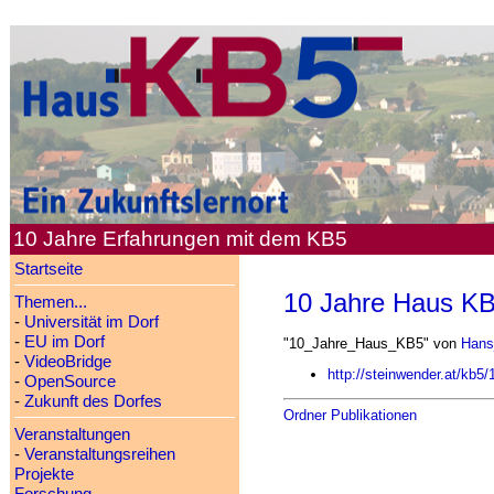
10 Jahre Erfahrungen mit dem KB5
Startseite
10 Jahre Haus K
Themen...
-
Universität im Dorf
-
EU im Dorf
"10_Jahre_Haus_KB5" von
Hans
-
VideoBridge
http://steinwender.at/kb5
-
OpenSource
-
Zukunft des Dorfes
Ordner Publikationen
Veranstaltungen
-
Veranstaltungsreihen
Projekte