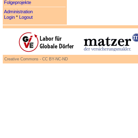
Folgeprojekte
Administration
Login
*
Logout
Creative Commons - CC BY-NC-ND