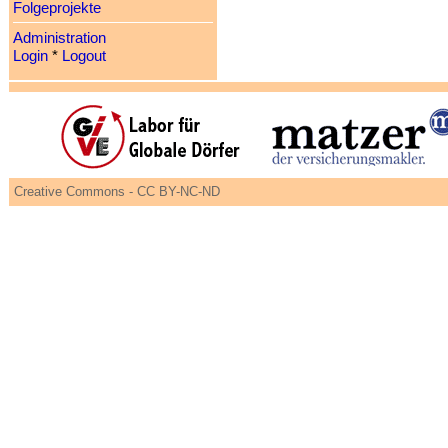
Folgeprojekte
Administration
Login
*
Logout
Creative Commons - CC BY-NC-ND