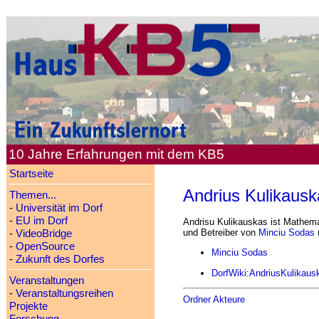
10 Jahre Erfahrungen mit dem KB5
Startseite
Andrius Kulikausk
Themen...
-
Universität im Dorf
-
EU im Dorf
Andrisu Kulikauskas ist Mathemat
und Betreiber von
Minciu Sodas
(
-
VideoBridge
-
OpenSource
Minciu Sodas
-
Zukunft des Dorfes
DorfWiki:AndriusKulikaus
Veranstaltungen
-
Veranstaltungsreihen
Ordner Akteure
Projekte