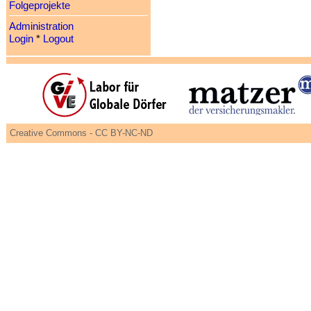
Folgeprojekte
Administration
Login
*
Logout
Creative Commons - CC BY-NC-ND