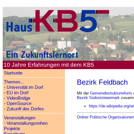
10 Jahre Erfahrungen mit dem KB5
Startseite
Bezirk Feldbach
Themen...
-
Universität im Dorf
-
EU im Dorf
Mit der
Gemeindestrukturreform
a
Bezirk Südoststeiermark
zusamm
-
VideoBridge
-
OpenSource
https://de.wikipedia.org/w
-
Zukunft des Dorfes
Ordner Politische Organisationen
Veranstaltungen
-
Veranstaltungsreihen
Projekte