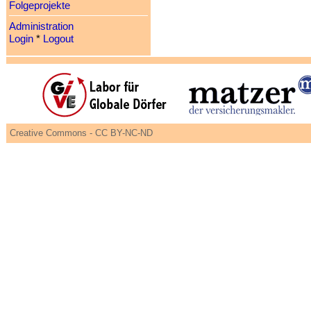
Folgeprojekte
Administration
Login
*
Logout
Creative Commons - CC BY-NC-ND