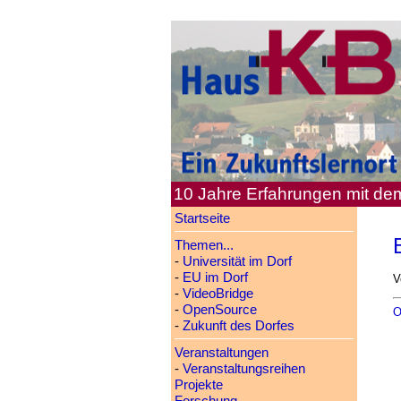
10 Jahre Erfahrungen mit d
Startseite
Themen...
-
Universität im Dorf
-
EU im Dorf
V
-
VideoBridge
-
OpenSource
O
-
Zukunft des Dorfes
Veranstaltungen
-
Veranstaltungsreihen
Projekte