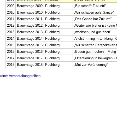
2009
Bauerntage 2009
Puchberg
„Bio schafft Zukunft!”
2010
Bauerntage 2010
Puchberg
„Wir schauen aufs Ganze”
2011
Bauerntage 2011
Puchberg
„Das Ganze hat Zukunft”
2012
Bauerntage 2012
Puchberg
„Weiter wie bisher ist keine 
2013
Bauerntage 2013
Puchberg
„wachsen und gut leben”
2014
Bauerntage 2014
Puchberg
„Vielstimming in Einklang, K
2015
Bauerntage 2015
Puchberg
„Wir schaffen Perspektiven f
2016
Bauerntage 2016
Puchberg
„Boden gut machen – Mutig
2017
Bauerntage 2017
Puchberg
„Orientierung in bewegten Ze
2018
Bauerntage 2018
Puchberg
„Mut zur Veränderung“
rdner Veranstaltungsreihen