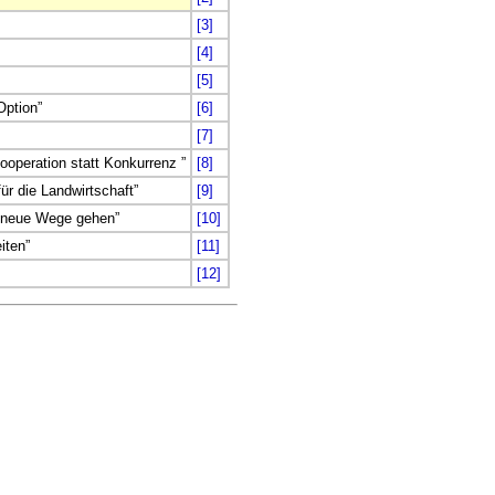
[3]
[4]
[5]
Option”
[6]
[7]
ooperation statt Konkurrenz ”
[8]
ür die Landwirtschaft”
[9]
 neue Wege gehen”
[10]
iten”
[11]
[12]