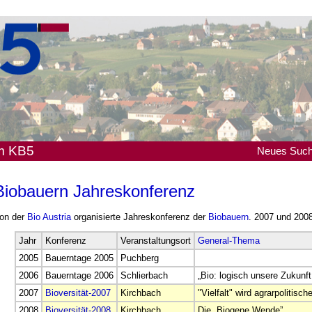
em KB5
Neues
Suc
Biobauern Jahreskonferenz
on der
Bio Austria
organisierte Jahreskonferenz der
Biobauern
. 2007 und 200
Jahr
Konferenz
Veranstaltungsort
General-Thema
2005
Bauerntage 2005
Puchberg
2006
Bauerntage 2006
Schlierbach
„Bio: logisch unsere Zukunft
2007
Bioversität-2007
Kirchbach
"Vielfalt" wird agrarpolitis
2008
Bioversität-2008
Kirchbach
Die „Biogene Wende”