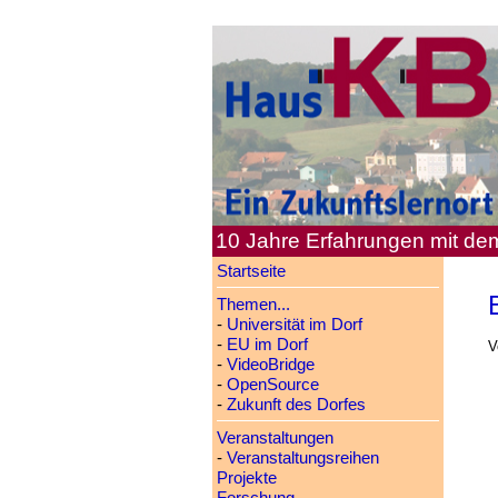
10 Jahre Erfahrungen mit d
Startseite
Themen...
-
Universität im Dorf
-
EU im Dorf
V
-
VideoBridge
-
OpenSource
-
Zukunft des Dorfes
Veranstaltungen
-
Veranstaltungsreihen
Projekte