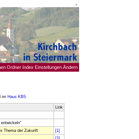
»
hen
Ordner
Index
Einstellungen
Ändern
8 im
Haus KB5
.
Link
 entwickeln“
ches Thema der Zukunft
[1]
[2]