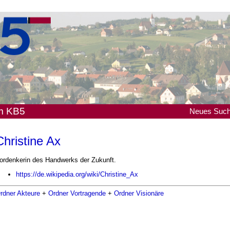
em KB5
Neues
Suc
Christine Ax
ordenkerin des Handwerks der Zukunft.
https://de.wikipedia.org/wiki/Christine_Ax
rdner Akteure
+
Ordner Vortragende
+
Ordner Visionäre