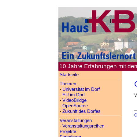
10 Jahre Erfahrungen mit d
Startseite
Themen...
-
Universität im Dorf
-
EU im Dorf
V
-
VideoBridge
-
OpenSource
-
Zukunft des Dorfes
O
Veranstaltungen
-
Veranstaltungsreihen
Projekte