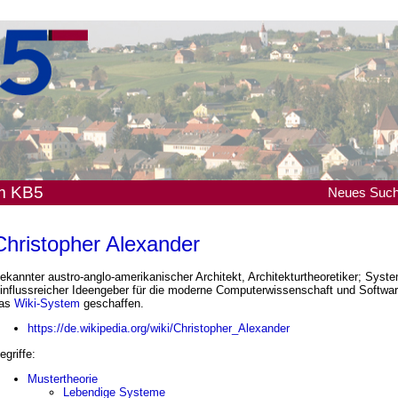
em KB5
Neues
Suc
Christopher Alexander
ekannter austro-anglo-amerikanischer Architekt, Architekturtheoretiker; Syste
influssreicher Ideengeber für die moderne Computerwissenschaft und Software
as
Wiki-System
geschaffen.
https://de.wikipedia.org/wiki/Christopher_Alexander
egriffe:
Mustertheorie
Lebendige Systeme