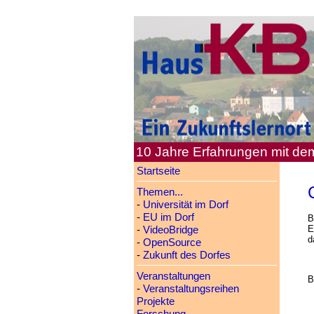
10 Jahre Erfahrungen mit d
Startseite
Themen...
-
Universität im Dorf
-
EU im Dorf
B
E
-
VideoBridge
d
-
OpenSource
-
Zukunft des Dorfes
Veranstaltungen
B
-
Veranstaltungsreihen
Projekte