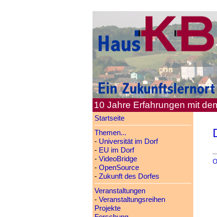
10 Jahre Erfahrungen mit d
Startseite
Themen...
-
Universität im Dorf
-
EU im Dorf
-
VideoBridge
O
-
OpenSource
-
Zukunft des Dorfes
Veranstaltungen
-
Veranstaltungsreihen
Projekte