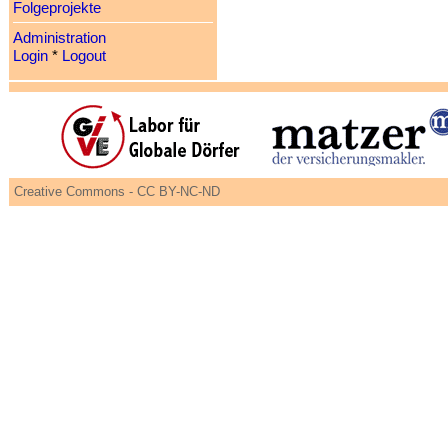
Folgeprojekte
Administration
Login
*
Logout
Creative Commons - CC BY-NC-ND