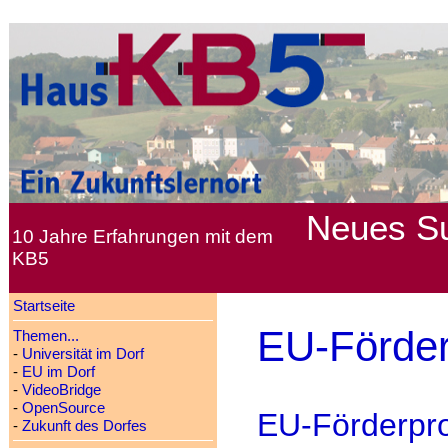
Neues
S
10 Jahre Erfahrungen mit dem
KB5
Startseite
EU-Förde
Themen...
-
Universität im Dorf
-
EU im Dorf
-
VideoBridge
-
OpenSource
EU-Förderp
-
Zukunft des Dorfes