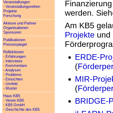
Finanzierung
Veranstaltungen
-
Veranstaltungsreihen
werden. Sie
Projekte
Forschung
Am KB5 gelau
Akteure und Partner
Organisationen
Sponsoren
Projekte
und 
Publikationen
Förderprogr
Pressespiegel
Reflektionen
ERDE-Proj
-
Erfahrungen
-
Interviews
(
Förderpe
-
Kommentare
-
Analysen
-
Probleme
MIR-Proje
-
Einsichten
-
Umfeld
(
Förderpe
-
Muster
Haus KB5
BRIDGE-Pr
-
Verein KB5
-
KB5 GmbH
-
Geschichte des KB5