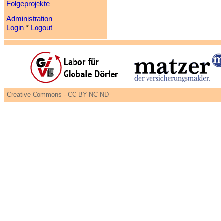
Folgeprojekte
Administration
Login
*
Logout
Creative Commons - CC BY-NC-ND