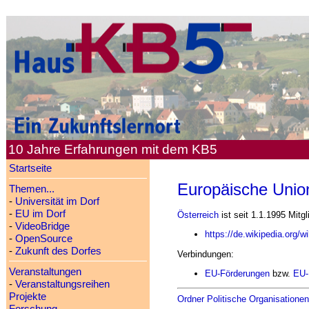
10 Jahre Erfahrungen mit dem KB5
Startseite
Europäische Unio
Themen...
-
Universität im Dorf
-
EU im Dorf
Österreich
ist seit 1.1.1995 Mitg
-
VideoBridge
https://de.wikipedia.org/
-
OpenSource
-
Zukunft des Dorfes
Verbindungen:
Veranstaltungen
EU-Förderungen
bzw.
EU-
-
Veranstaltungsreihen
Projekte
Ordner Politische Organisationen