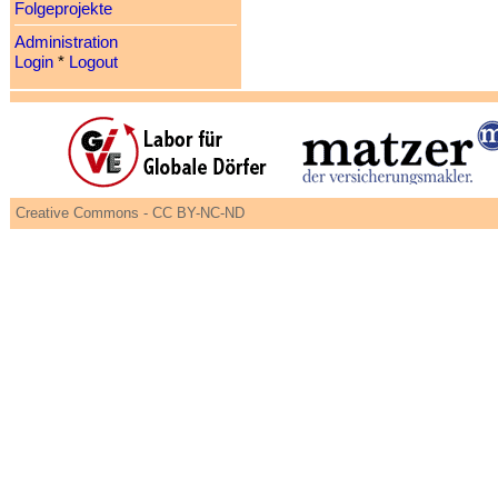
Folgeprojekte
Administration
Login
*
Logout
Creative Commons - CC BY-NC-ND