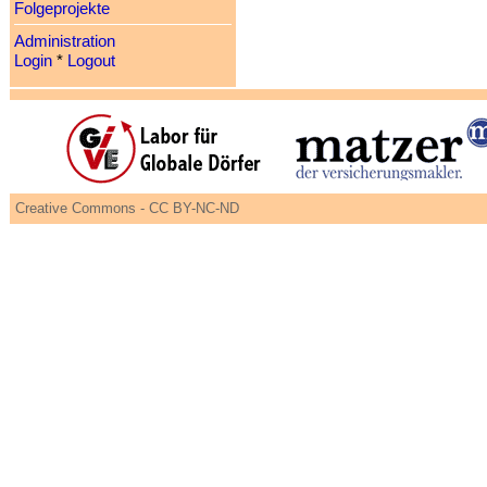
Folgeprojekte
Administration
Login
*
Logout
Creative Commons - CC BY-NC-ND