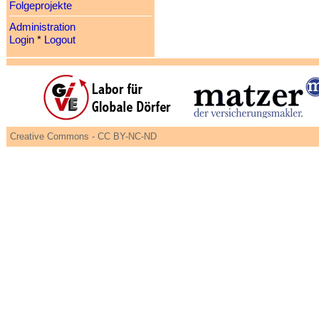
Folgeprojekte
Administration
Login
*
Logout
Creative Commons - CC BY-NC-ND