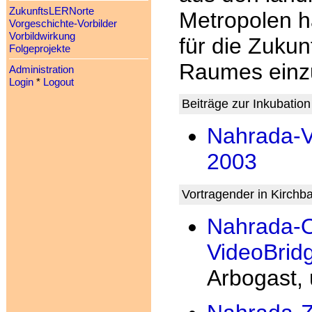
ZukunftsLERNorte
Metropolen h
Vorgeschichte-Vorbilder
Vorbildwirkung
für die Zukun
Folgeprojekte
Raumes einz
Administration
Login
*
Logout
Beiträge zur Inkubatio
Nahrada-Vi
2003
Vortragender in Kirchb
Nahrada-O
VideoBrid
Arbogast,