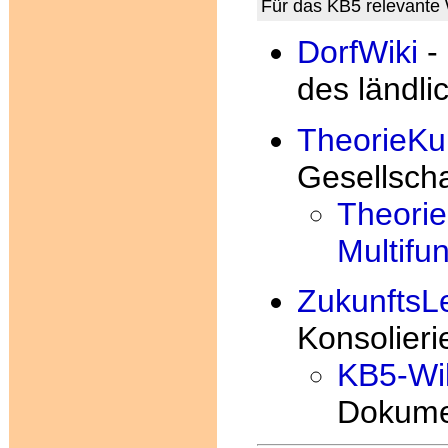
Für das KB5 relevante 
DorfWiki
- 
des ländl
TheorieKul
Gesellscha
Theorie
Multifu
ZukunftsL
Konsolier
KB5-Wi
Dokume