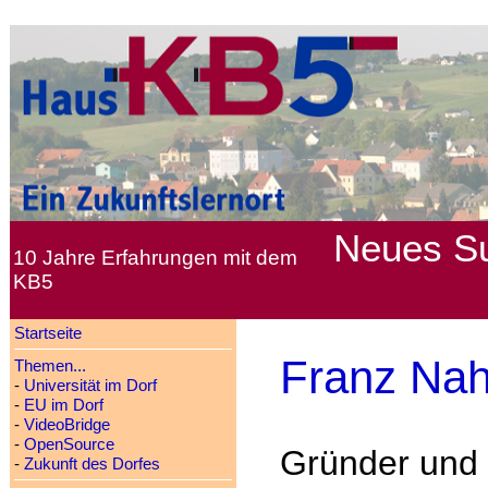
Neues
S
10 Jahre Erfahrungen mit dem
KB5
Startseite
Franz Na
Themen...
-
Universität im Dorf
-
EU im Dorf
-
VideoBridge
-
OpenSource
Gründer und 
-
Zukunft des Dorfes