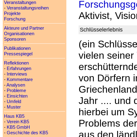
Forschungsge
Veranstaltungen
-
Veranstaltungsreihen
Aktivist, Visi
Projekte
Forschung
Akteure und Partner
Schlüsselerlebnis
Organisationen
Sponsoren
(ein Schlüsse
Publikationen
vielen seiner
Pressespiegel
Reflektionen
erschüttern
-
Erfahrungen
-
Interviews
von Dörfern 
-
Kommentare
-
Analysen
Griechenland
-
Probleme
-
Einsichten
Jahr .... und
-
Umfeld
-
Muster
hierbei um S
Haus KB5
Problems de
-
Verein KB5
-
KB5 GmbH
aus den länd
-
Geschichte des KB5