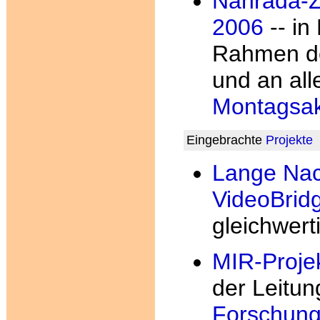
Nahrada-Z
2006
-- in
Rahmen d
und an all
Montagsa
Eingebrachte
Projekte
Lange Nac
VideoBrid
gleichwert
MIR-Proje
der Leitun
Forschung