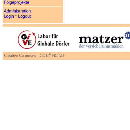
Folgeprojekte
Administration
Login
*
Logout
Creative Commons - CC BY-NC-ND