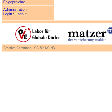
Folgeprojekte
Administration
Login
*
Logout
Creative Commons - CC BY-NC-ND