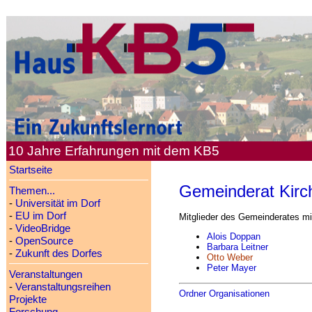
10 Jahre Erfahrungen mit dem KB5
Startseite
Gemeinderat Kirc
Themen...
-
Universität im Dorf
-
EU im Dorf
Mitglieder des Gemeinderates mi
-
VideoBridge
Alois Doppan
-
OpenSource
Barbara Leitner
-
Zukunft des Dorfes
Otto Weber
Peter Mayer
Veranstaltungen
-
Veranstaltungsreihen
Ordner Organisationen
Projekte