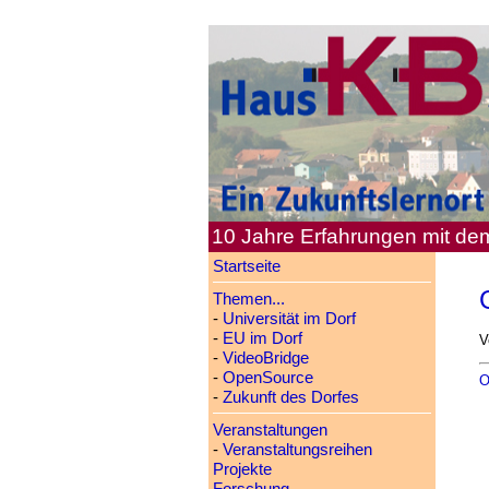
10 Jahre Erfahrungen mit d
Startseite
Themen...
-
Universität im Dorf
-
EU im Dorf
V
-
VideoBridge
-
OpenSource
O
-
Zukunft des Dorfes
Veranstaltungen
-
Veranstaltungsreihen
Projekte