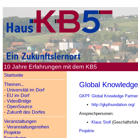
10 Jahre Erfahrungen mit dem KB5
Startseite
Global Knowledge
Themen...
-
Universität im Dorf
-
EU im Dorf
GKPF
Global Knowledge Partner
-
VideoBridge
http://gkpfoundation.org/
-
OpenSource
-
Zukunft des Dorfes
Ansprechpersonen:
Veranstaltungen
Klaus Stoll
(Geschäftsfüh
-
Veranstaltungsreihen
Projekte
:
Projekte