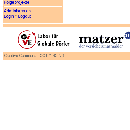
Folgeprojekte
Administration
Login
*
Logout
Creative Commons - CC BY-NC-ND