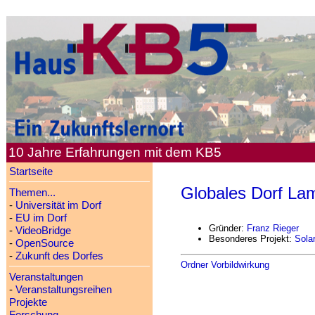
10 Jahre Erfahrungen mit dem KB5
Startseite
Globales Dorf La
Themen...
-
Universität im Dorf
-
EU im Dorf
Gründer:
Franz Rieger
-
VideoBridge
Besonderes Projekt:
Sola
-
OpenSource
-
Zukunft des Dorfes
Ordner Vorbildwirkung
Veranstaltungen
-
Veranstaltungsreihen
Projekte