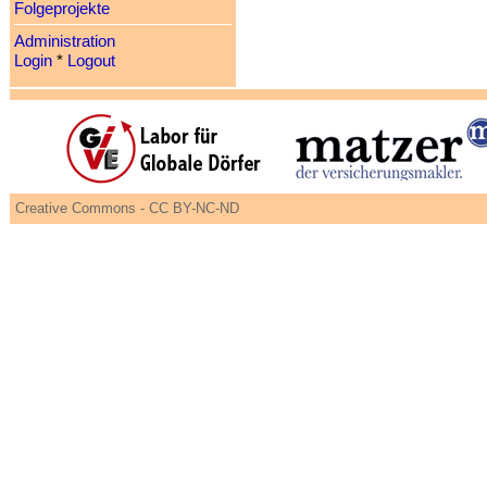
Folgeprojekte
Administration
Login
*
Logout
Creative Commons - CC BY-NC-ND