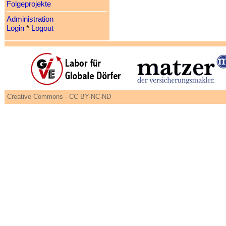
Folgeprojekte
Administration
Login
*
Logout
Creative Commons - CC BY-NC-ND