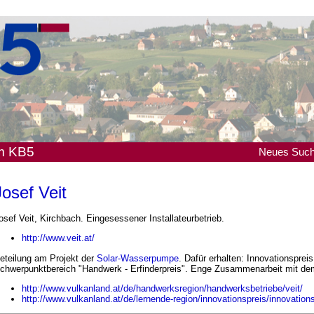
em KB5
Neues
Suc
Josef Veit
osef Veit, Kirchbach. Eingesessener Installateurbetrieb.
http://www.veit.at/
eteilung am Projekt der
Solar-Wasserpumpe
. Dafür erhalten: Innovationspre
chwerpunktbereich "Handwerk - Erfinderpreis". Enge Zusammenarbeit mit de
http://www.vulkanland.at/de/handwerksregion/handwerksbetriebe/veit/
http://www.vulkanland.at/de/lernende-region/innovationspreis/innovation