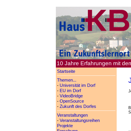
10 Jahre Erfahrungen mit d
Startseite
Themen...
-
Universität im Dorf
-
EU im Dorf
J
-
VideoBridge
-
OpenSource
-
Zukunft des Dorfes
B
S
Veranstaltungen
-
Veranstaltungsreihen
Projekte