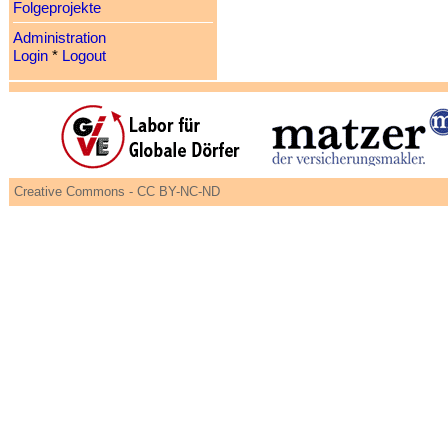
Folgeprojekte
Administration
Login
*
Logout
Creative Commons - CC BY-NC-ND