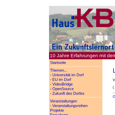
10 Jahre Erfahrungen mit d
Startseite
Themen...
-
Universität im Dorf
-
EU im Dorf
V
-
VideoBridge
(.
-
OpenSource
-
Zukunft des Dorfes
O
Veranstaltungen
-
Veranstaltungsreihen
Projekte