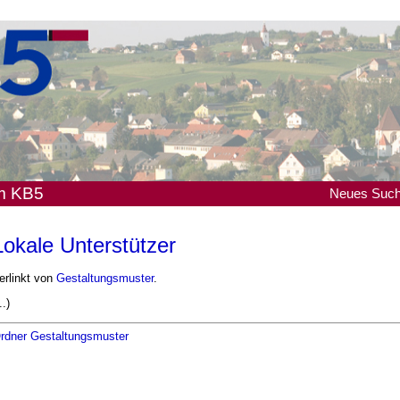
em KB5
Neues
Suc
Lokale Unterstützer
erlinkt von
Gestaltungsmuster
.
..)
rdner Gestaltungsmuster