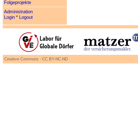
Folgeprojekte
Administration
Login
*
Logout
Creative Commons - CC BY-NC-ND