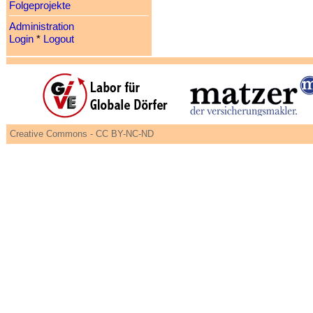
Folgeprojekte
Administration
Login
*
Logout
Creative Commons - CC BY-NC-ND