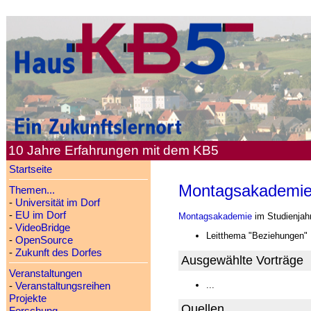
10 Jahre Erfahrungen mit dem KB5
Startseite
Montagsakademie
Themen...
-
Universität im Dorf
-
EU im Dorf
Montagsakademie
im Studienjah
-
VideoBridge
Leitthema "Beziehungen"
-
OpenSource
-
Zukunft des Dorfes
Ausgewählte Vorträge
Veranstaltungen
...
-
Veranstaltungsreihen
Projekte
Quellen