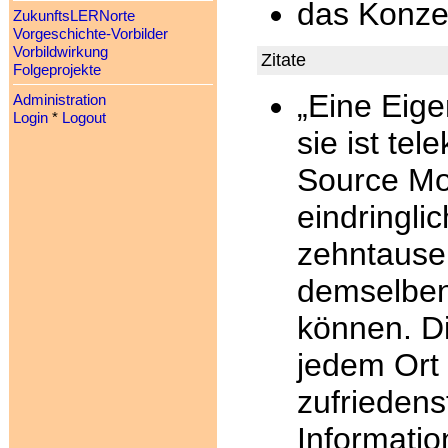
das Konz
ZukunftsLERNorte
Vorgeschichte-Vorbilder
Vorbildwirkung
Zitate
Folgeprojekte
„Eine Eige
Administration
Login
*
Logout
sie ist te
Source Mod
eindringli
zehntause
demselben
können. Di
jedem Ort 
zufriedens
Information