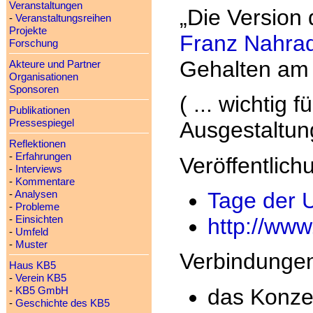
Veranstaltungen
„Die Version 
-
Veranstaltungsreihen
Projekte
Franz Nahra
Forschung
Gehalten am 2
Akteure und Partner
Organisationen
Sponsoren
( ... wichtig 
Publikationen
Pressespiegel
Ausgestaltung
Reflektionen
-
Erfahrungen
Veröffentlichu
-
Interviews
-
Kommentare
Tage der 
-
Analysen
-
Probleme
http://www
-
Einsichten
-
Umfeld
-
Muster
Verbindunge
Haus KB5
-
Verein KB5
das Konz
-
KB5 GmbH
-
Geschichte des KB5