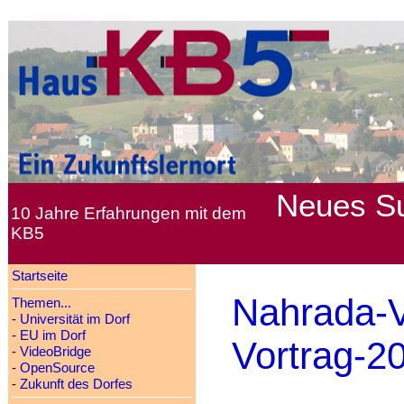
Neues
S
10 Jahre Erfahrungen mit dem
KB5
Startseite
Nahrada-V
Themen...
-
Universität im Dorf
-
EU im Dorf
Vortrag-2
-
VideoBridge
-
OpenSource
-
Zukunft des Dorfes