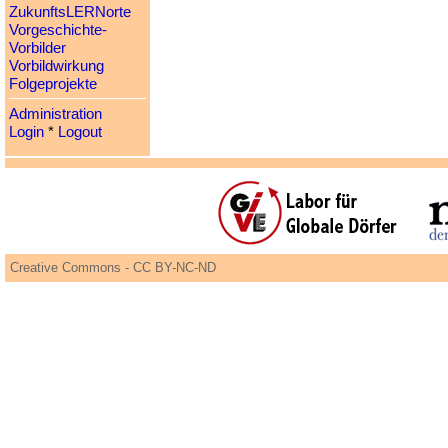
ZukunftsLERNorte
Vorgeschichte-
Vorbilder
Vorbildwirkung
Folgeprojekte
Administration
Login
*
Logout
Creative Commons - CC BY-NC-ND