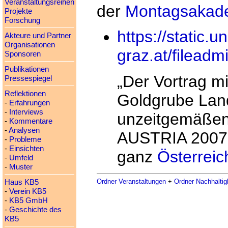
Veranstaltungsreihen
der
Montagsakad
Projekte
Forschung
https://static.un
Akteure und Partner
Organisationen
graz.at/filead
Sponsoren
Publikationen
„Der Vortrag mi
Pressespiegel
Reflektionen
Goldgrube Land
-
Erfahrungen
-
Interviews
unzeitgemäße
-
Kommentare
-
Analysen
AUSTRIA 2007 s
-
Probleme
-
Einsichten
ganz
Österreic
-
Umfeld
-
Muster
Ordner Veranstaltungen
+
Ordner Nachhaltig
Haus KB5
-
Verein KB5
-
KB5 GmbH
-
Geschichte des
KB5