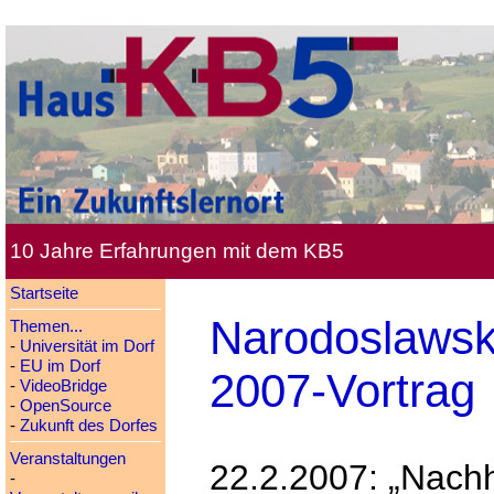
10 Jahre Erfahrungen mit dem KB5
Startseite
Narodoslawsk
Themen...
-
Universität im Dorf
-
EU im Dorf
2007-Vortrag
-
VideoBridge
-
OpenSource
-
Zukunft des Dorfes
Veranstaltungen
22.2.2007: „Nach
-