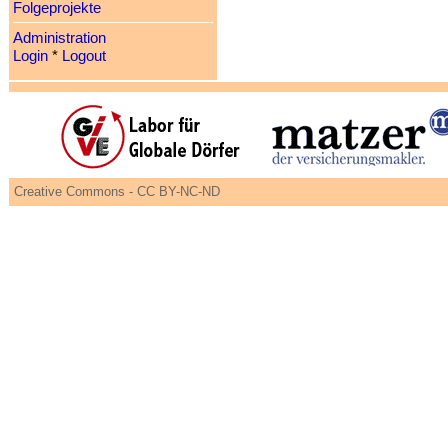
Folgeprojekte
Administration
Login
*
Logout
Creative Commons - CC BY-NC-ND