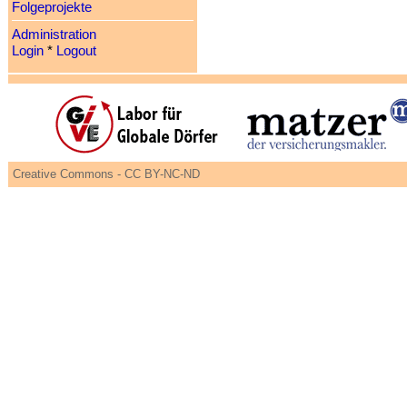
Folgeprojekte
Administration
Login
*
Logout
Creative Commons - CC BY-NC-ND