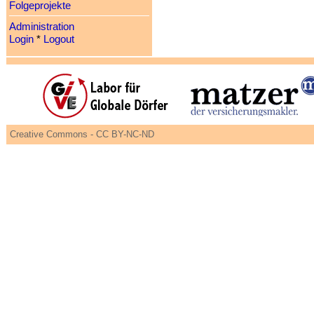
Folgeprojekte
Administration
Login
*
Logout
Creative Commons - CC BY-NC-ND