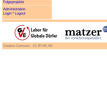
Folgeprojekte
Administration
Login
*
Logout
Creative Commons - CC BY-NC-ND