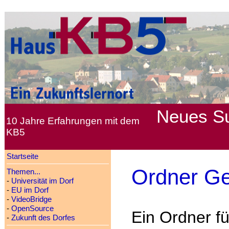
Neues
S
10 Jahre Erfahrungen mit dem
KB5
Startseite
Ordner Ge
Themen...
-
Universität im Dorf
-
EU im Dorf
-
VideoBridge
-
OpenSource
Ein Ordner f
-
Zukunft des Dorfes