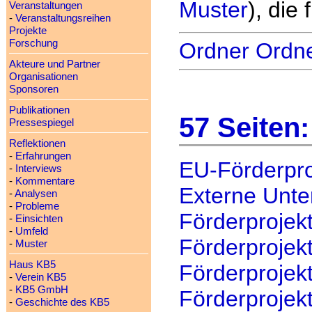
Muster
), die
Veranstaltungen
-
Veranstaltungsreihen
Projekte
Forschung
Ordner Ordn
Akteure und Partner
Organisationen
Sponsoren
Publikationen
57 Seiten:
Pressespiegel
Reflektionen
-
Erfahrungen
EU-Förderpro
-
Interviews
-
Kommentare
Externe Unte
-
Analysen
-
Probleme
Förderprojekt
-
Einsichten
-
Umfeld
Förderprojekt
-
Muster
Haus KB5
Förderprojek
-
Verein KB5
-
KB5 GmbH
Förderprojek
-
Geschichte des KB5