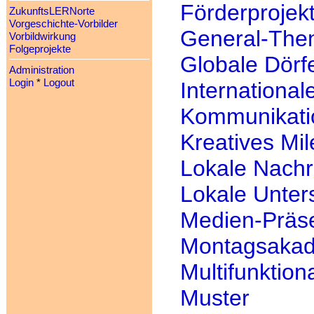
Förderprojek
ZukunftsLERNorte
Vorgeschichte-Vorbilder
General-Th
Vorbildwirkung
Folgeprojekte
Globale Dörf
Administration
Login
*
Logout
International
Kommunikatio
Kreatives Mi
Lokale Nachr
Lokale Unter
Medien-Präs
Montagsakad
Multifunktio
Muster