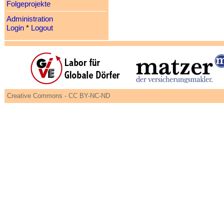
Folgeprojekte
Administration
Login
*
Logout
Creative Commons - CC BY-NC-ND