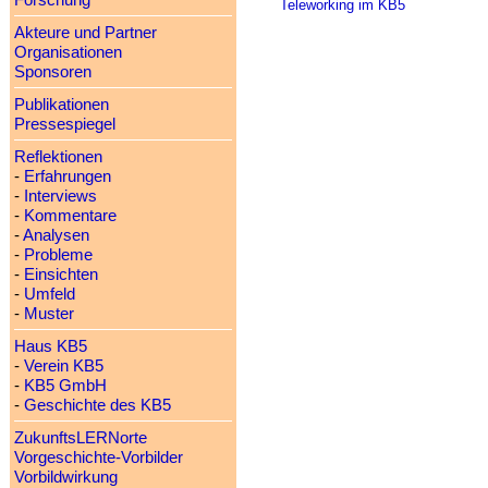
Forschung
Teleworking im KB5
Akteure und Partner
Organisationen
Sponsoren
Publikationen
Pressespiegel
Reflektionen
-
Erfahrungen
-
Interviews
-
Kommentare
-
Analysen
-
Probleme
-
Einsichten
-
Umfeld
-
Muster
Haus KB5
-
Verein KB5
-
KB5 GmbH
-
Geschichte des KB5
ZukunftsLERNorte
Vorgeschichte-Vorbilder
Vorbildwirkung