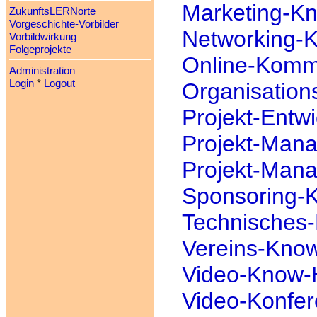
Marketing-K
ZukunftsLERNorte
Vorgeschichte-Vorbilder
Networking-
Vorbildwirkung
Folgeprojekte
Online-Komm
Administration
Login
*
Logout
Organisatio
Projekt-Ent
Projekt-Man
Projekt-Man
Sponsoring-
Technisches
Vereins-Kno
Video-Know
Video-Konfe