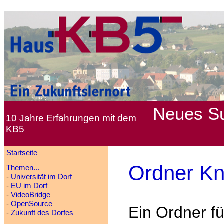
Neues
S
10 Jahre Erfahrungen mit dem
KB5
Startseite
Ordner K
Themen...
-
Universität im Dorf
-
EU im Dorf
-
VideoBridge
-
OpenSource
Ein Ordner f
-
Zukunft des Dorfes