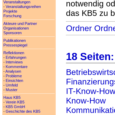
notwendig ode
Veranstaltungen
-
Veranstaltungsreihen
das KB5 zu b
Projekte
Forschung
Akteure und Partner
Ordner Ordn
Organisationen
Sponsoren
Publikationen
Pressespiegel
18 Seiten:
Reflektionen
-
Erfahrungen
-
Interviews
-
Kommentare
Betriebswirt
-
Analysen
-
Probleme
Finanzierun
-
Einsichten
-
Umfeld
IT-Know-Ho
-
Muster
Haus KB5
Know-How
-
Verein KB5
-
KB5 GmbH
Kommunikat
-
Geschichte des KB5