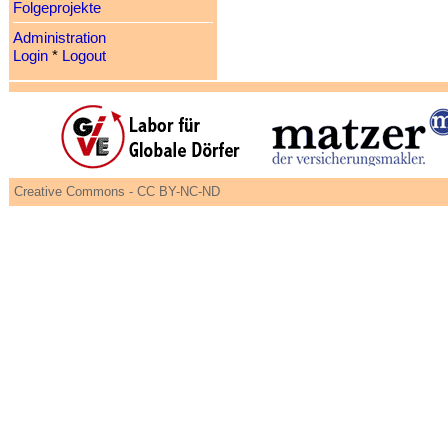
Folgeprojekte
Administration
Login
*
Logout
Creative Commons - CC BY-NC-ND