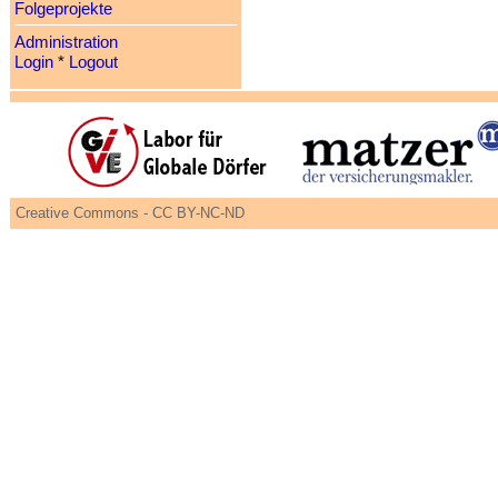
Folgeprojekte
Administration
Login
*
Logout
Creative Commons - CC BY-NC-ND