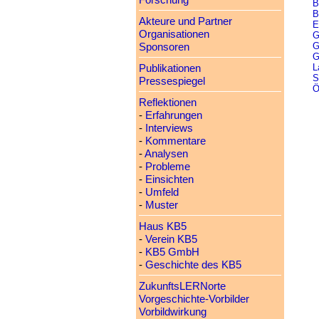
Forschung
B
B
Akteure und Partner
E
Organisationen
G
G
Sponsoren
G
L
Publikationen
S
Pressespiegel
Ö
Reflektionen
-
Erfahrungen
-
Interviews
-
Kommentare
-
Analysen
-
Probleme
-
Einsichten
-
Umfeld
-
Muster
Haus KB5
-
Verein KB5
-
KB5 GmbH
-
Geschichte des KB5
ZukunftsLERNorte
Vorgeschichte-Vorbilder
Vorbildwirkung