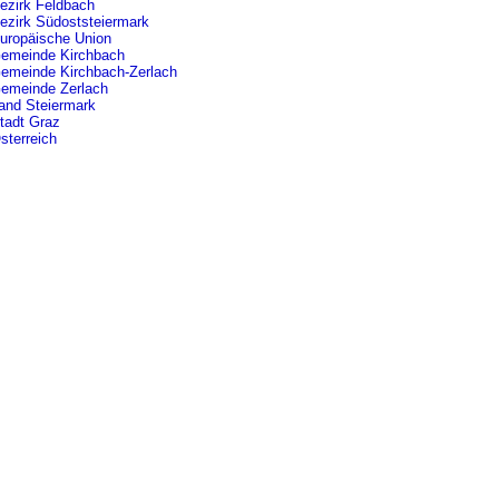
ezirk Feldbach
ezirk Südoststeiermark
uropäische Union
emeinde Kirchbach
emeinde Kirchbach-Zerlach
emeinde Zerlach
and Steiermark
tadt Graz
sterreich