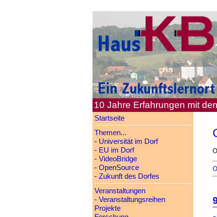
10 Jahre Erfahrungen mit d
Startseite
Themen...
-
Universität im Dorf
-
EU im Dorf
O
-
VideoBridge
-
OpenSource
O
-
Zukunft des Dorfes
Veranstaltungen
9
-
Veranstaltungsreihen
Projekte