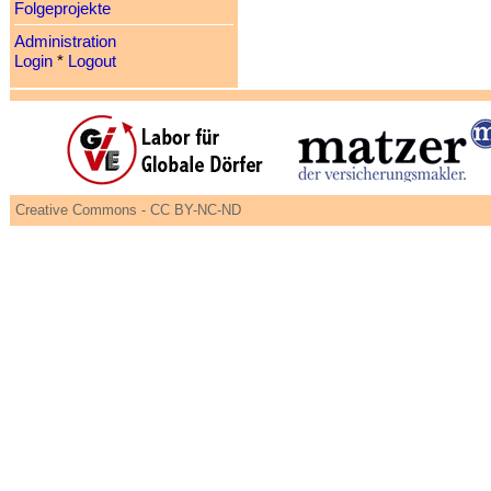
Folgeprojekte
Administration
Login
*
Logout
Creative Commons - CC BY-NC-ND