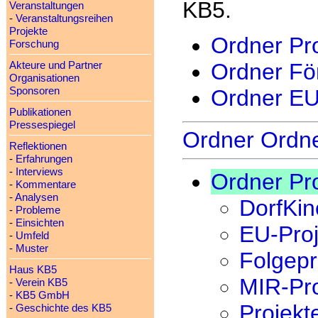
KB5.
Veranstaltungen
-
Veranstaltungsreihen
Projekte
Ordner Pr
Forschung
Ordner Fö
Akteure und Partner
Organisationen
Sponsoren
Ordner EU
Publikationen
Pressespiegel
Ordner Ordn
Reflektionen
-
Erfahrungen
-
Interviews
Ordner Pr
-
Kommentare
-
Analysen
DorfKi
-
Probleme
-
Einsichten
EU-Proj
-
Umfeld
-
Muster
Folgepr
Haus KB5
MIR-Pro
-
Verein KB5
-
KB5 GmbH
Projekt
-
Geschichte des KB5