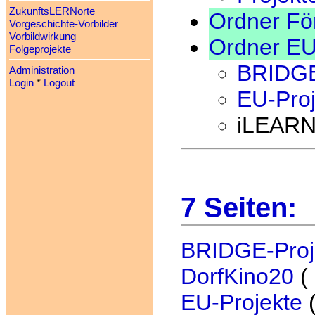
ZukunftsLERNorte
Ordner Fö
Vorgeschichte-Vorbilder
Vorbildwirkung
Ordner EU
Folgeprojekte
BRIDGE
Administration
Login
*
Logout
EU-Proj
iLEARN
7 Seiten:
BRIDGE-Proj
DorfKino20
(
EU-Projekte
(