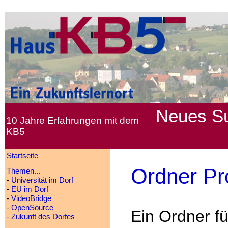
Neues
S
10 Jahre Erfahrungen mit dem
KB5
Startseite
Ordner Pr
Themen...
-
Universität im Dorf
-
EU im Dorf
-
VideoBridge
-
OpenSource
Ein Ordner f
-
Zukunft des Dorfes