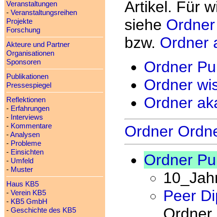
Artikel. Für 
Veranstaltungen
-
Veranstaltungsreihen
siehe
Ordner 
Projekte
Forschung
bzw.
Ordner 
Akteure und Partner
Organisationen
Sponsoren
Ordner Pub
Publikationen
Ordner wis
Pressespiegel
Ordner ak
Reflektionen
-
Erfahrungen
-
Interviews
-
Kommentare
Ordner Ordn
-
Analysen
-
Probleme
-
Einsichten
Ordner Pub
-
Umfeld
-
Muster
10_Jah
Haus KB5
Peer Di
-
Verein KB5
-
KB5 GmbH
Ordner
-
Geschichte des KB5