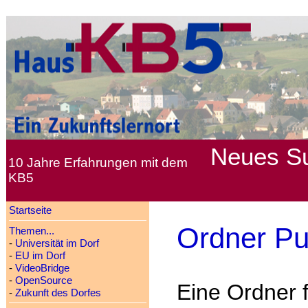
Neues
S
10 Jahre Erfahrungen mit dem
KB5
Startseite
Ordner Pu
Themen...
-
Universität im Dorf
-
EU im Dorf
-
VideoBridge
-
OpenSource
Eine Ordner 
-
Zukunft des Dorfes