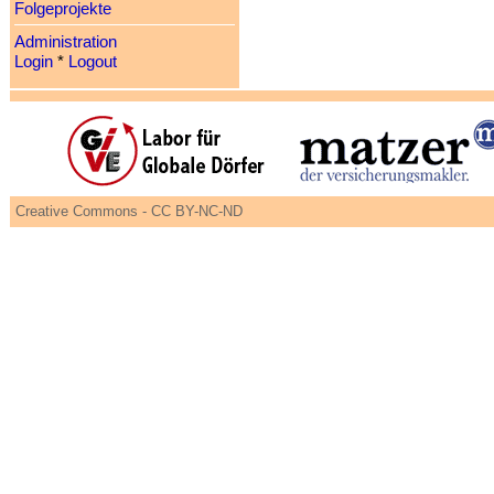
Folgeprojekte
Administration
Login
*
Logout
Creative Commons - CC BY-NC-ND