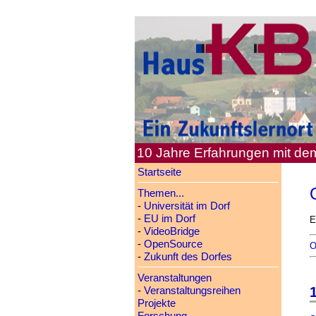
10 Jahre Erfahrungen mit d
Startseite
Themen...
-
Universität im Dorf
-
EU im Dorf
E
-
VideoBridge
-
OpenSource
O
-
Zukunft des Dorfes
Veranstaltungen
1
-
Veranstaltungsreihen
Projekte