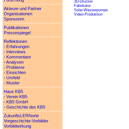
Forschung
3D-Drucker
Fabrikator
Akteure und Partner
Solar-Wasserpumpe
Organisationen
Video-Produktion
Sponsoren
Publikationen
Pressespiegel
Reflektionen
-
Erfahrungen
-
Interviews
-
Kommentare
-
Analysen
-
Probleme
-
Einsichten
-
Umfeld
-
Muster
Haus KB5
-
Verein KB5
-
KB5 GmbH
-
Geschichte des KB5
ZukunftsLERNorte
Vorgeschichte-Vorbilder
Vorbildwirkung