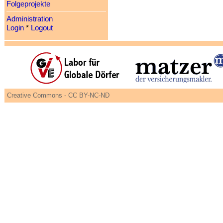
Folgeprojekte
Administration
Login
*
Logout
Creative Commons - CC BY-NC-ND