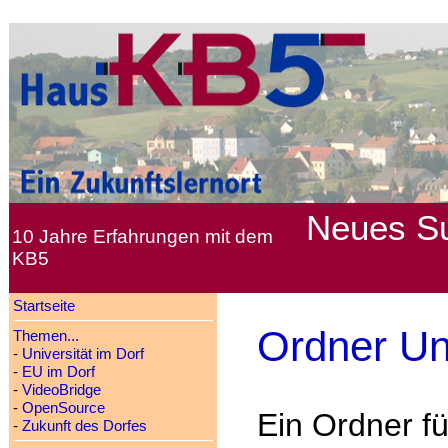
Neues
S
10 Jahre Erfahrungen mit dem
KB5
Startseite
Ordner Un
Themen...
-
Universität im Dorf
-
EU im Dorf
-
VideoBridge
-
OpenSource
Ein Ordner fü
-
Zukunft des Dorfes