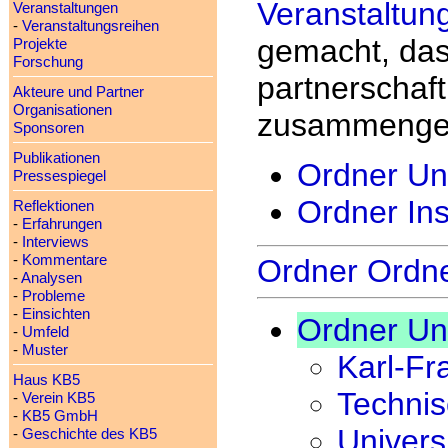
Veranstaltun
Veranstaltungen
-
Veranstaltungsreihen
gemacht, das
Projekte
Forschung
partnerschaft
Akteure und Partner
Organisationen
zusammengea
Sponsoren
Publikationen
Ordner Uni
Pressespiegel
Ordner Ins
Reflektionen
-
Erfahrungen
-
Interviews
-
Kommentare
Ordner Ordn
-
Analysen
-
Probleme
-
Einsichten
Ordner Uni
-
Umfeld
-
Muster
Karl-Fr
Haus KB5
Technis
-
Verein KB5
-
KB5 GmbH
Univers
-
Geschichte des KB5