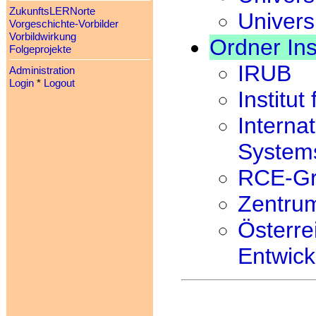
ZukunftsLERNorte
Univers
Vorgeschichte-Vorbilder
Vorbildwirkung
Ordner Ins
Folgeprojekte
IRUB
Administration
Login
*
Logout
Institu
Internat
Systems
RCE-Gr
Zentrum
Österrei
Entwick