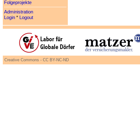
Folgeprojekte
Administration
Login
*
Logout
Creative Commons - CC BY-NC-ND