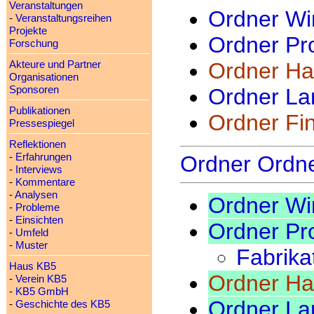
Veranstaltungen
Ordner Wir
-
Veranstaltungsreihen
Projekte
Ordner Pr
Forschung
Ordner H
Akteure und Partner
Organisationen
Sponsoren
Ordner Lan
Publikationen
Ordner Fin
Pressespiegel
Reflektionen
-
Erfahrungen
Ordner Ordn
-
Interviews
-
Kommentare
-
Analysen
Ordner Wir
-
Probleme
-
Einsichten
Ordner Pr
-
Umfeld
-
Muster
Fabrika
Haus KB5
Ordner H
-
Verein KB5
-
KB5 GmbH
Ordner Lan
-
Geschichte des KB5