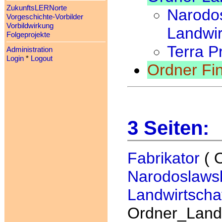
ZukunftsLERNorte
Narodos
Vorgeschichte-Vorbilder
Vorbildwirkung
Landwir
Folgeprojekte
Terra P
Administration
Login
*
Logout
Ordner Fin
3 Seiten:
Fabrikator
( 
Narodoslawsk
Landwirtscha
Ordner_Landw