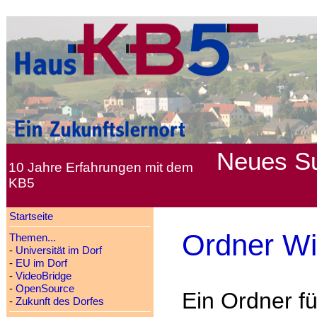
Neues
S
10 Jahre Erfahrungen mit dem
KB5
Startseite
Ordner Wi
Themen...
-
Universität im Dorf
-
EU im Dorf
-
VideoBridge
-
OpenSource
Ein Ordner f
-
Zukunft des Dorfes