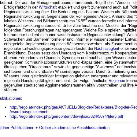
bstract: Der aus der Managementtheorie stammende Begriff des "Wissen - die 
Erfolgsfaktor in der
Wirtschaft
etabliert und greift zunehmend auch auf Polit
Regionalentwicklung über. Die Bedeutung des Faktors Wissen als Nährbode
Regionalentwicklung ist Gegenstand der vorliegenden Arbeit. Anhand des "
lokalen Wissens- und Bildungszentrums "KB5" wurden formelle und informe
Regionalentwicklung untersucht. Unter Zuhilfenahme des Modells der "Re
folgenden Forschungsfragen nachgegangen: Welche Rolle spielen implizite
Instrumente bedient sich eine wissensbasierte Regionalentwicklung? Worin 
Schwächen und Barrieren formeller und informeller wissensbasierter Entwi
erfolgreiche Implementierung eines Wissensnetzwerkes, als Zusammenführu
regionaler Entwicklungsprozesse gewährleistet die
Nachhaltigkeit
einer wis
Entwicklung. Dieses setzt den Übergang vom Konkurrenzzum Kooperati
offenen Erkunden von Chancen, Synergien und nachhaltigen Wissenspotenz
geeigneten Kommunikationsstrukturen und -kapazitäten, eine Systemwahr
ökologischen "Organismus" sowie die gegenseitige "Awarness" der involvier
sichtbaren und unsichtbaren Wissensträger voraus. Durch Stimulierung un
Wissens unter gleichzeitiger Integration globaler, emergenter und relevant
regionale Handlungsfähigkeit eminent. Die Folge: ländliche
Regionen
können
gegenüber städtischen Agglomerationsräumen aktiv vorantreiben und ihre At
stärken.
ublikationen
:
http://rego.at/index.php/ger/AKTUELL/Blog-der-Redakteure/Blog-der-Red
Award-ausgezeichnet
http://rego.at/index.php/ger/content/download/824/5074/file/3.pdf
rdner Publikationen
+
Ordner akademische Abschlussarbeiten