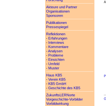
Forschung
A
Akteure und Partner
Organisationen
Sponsoren
Publikationen
Pressespiegel
Reflektionen
-
Erfahrungen
-
Interviews
-
Kommentare
-
Analysen
-
Probleme
-
Einsichten
-
Umfeld
-
Muster
Haus KB5
P
-
Verein KB5
-
KB5 GmbH
-
Geschichte des KB5
ZukunftsLERNorte
O
Vorgeschichte-Vorbilder
Vorbildwirkung