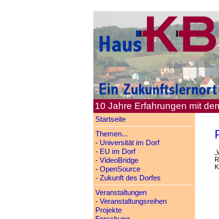
10 Jahre Erfahrungen mit d
Startseite
Themen...
-
Universität im Dorf
-
EU im Dorf
„
R
-
VideoBridge
K
-
OpenSource
-
Zukunft des Dorfes
Veranstaltungen
-
Veranstaltungsreihen
Projekte