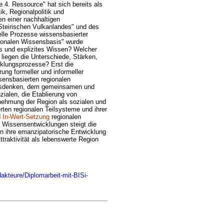
4. Ressource" hat sich bereits als
ik, Regionalpolitik und
n einer nachhaltigen
Steirischen Vulkanlandes" und des
lle Prozesse wissensbasierter
gionalen Wissensbasis" wurde
s und explizites Wissen? Welcher
liegen die Unterschiede, Stärken,
cklungsprozesse? Erst die
ng formeller und informeller
sensbasierten regionalen
onsdenken, dem gemeinsamen und
ialen, die Etablierung von
nehmung der Region als sozialen und
ten regionalen Teilsysteme und ihrer
d
In-Wert-Setzung
regionalen
er Wissensentwicklungen steigt die
 ihre emanzipatorische Entwicklung
traktivität als lebenswerte Region
akteure/Diplomarbeit-mit-BISi-