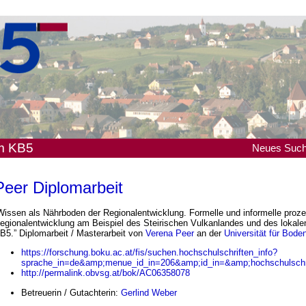
em KB5
Neues
Suc
Peer Diplomarbeit
Wissen als Nährboden der Regionalentwicklung. Formelle und informelle proz
egionalentwicklung am Beispiel des Steirischen Vulkanlandes und des lokal
B5.” Diplomarbeit / Masterarbeit von
Verena Peer
an der
Universität für Bode
https://forschung.boku.ac.at/fis/suchen.hochschulschriften_info?
sprache_in=de&amp;menue_id_in=206&amp;id_in=&amp;hochschulschri
http://permalink.obvsg.at/bok/AC06358078
Betreuerin / Gutachterin:
Gerlind Weber