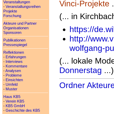
Vinci-Projekte
.
Veranstaltungen
-
Veranstaltungsreihen
Projekte
(... in Kirchba
Forschung
Akteure und Partner
https://de.w
Organisationen
Sponsoren
http://www.v
Publikationen
Pressespiegel
wolfgang-pu
Reflektionen
-
Erfahrungen
(... lokale Mod
-
Interviews
-
Kommentare
Donnerstag
...)
-
Analysen
-
Probleme
-
Einsichten
Ordner Akteur
-
Umfeld
-
Muster
Haus KB5
-
Verein KB5
-
KB5 GmbH
-
Geschichte des KB5