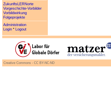
ZukunftsLERNorte
Vorgeschichte-Vorbilder
Vorbildwirkung
Folgeprojekte
Administration
Login
*
Logout
Creative Commons - CC BY-NC-ND