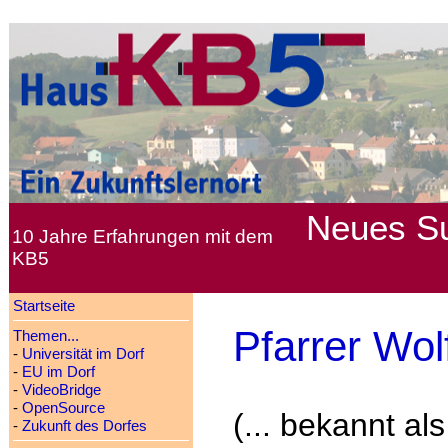
Neues
S
10 Jahre Erfahrungen mit dem
KB5
Startseite
Pfarrer Wo
Themen...
-
Universität im Dorf
-
EU im Dorf
-
VideoBridge
-
OpenSource
(... bekannt al
-
Zukunft des Dorfes